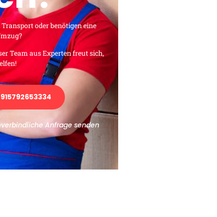
 Transport oder benötigen eine
 Umzug?
ser Team aus Experten freut sich,
elfen!
915792653334
nverbindliche Anfrage senden