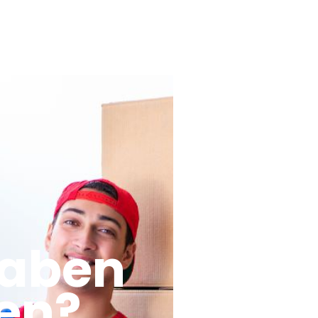
haben
en?