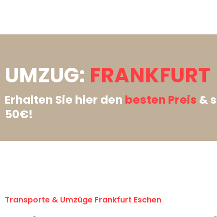
UMZUG:
FRANKFURT 
Erhalten Sie hier den
besten Preis
& s
50€!
Transporte & Umzüge Frankfurt Eschen