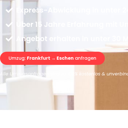
Express-Abwicklung in unter 2
Über 15 Jahre Erfahrung mit 
Angebot erhalten in unter 30 
Umzug:
Frankfurt → Eschen
anfragen
Alle Umzugsanfragen sind zu 100% kostenlos & unverbind