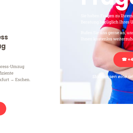
Sie haben Fragen zu Ihrem
Beratung bezüglich Ihres
Rufen Sie uns gerne an, un
ess
Ihnen kostenlos weiterzuh
ug
☎ +4
xpress-Umzug
fiziente
Stattdessen eine u
kfurt → Eschen.