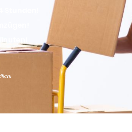
4 Stunden!
Umzügen!
Minuten!
lich!