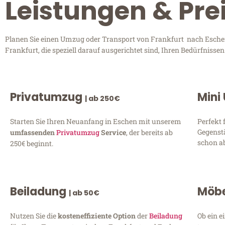
Leistungen & Pre
Planen Sie einen Umzug oder Transport von Frankfurt nach Eschen?
Frankfurt, die speziell darauf ausgerichtet sind, Ihren Bedürfniss
Privatumzug
Mini
| ab 250€
Starten Sie Ihren Neuanfang in Eschen mit unserem
Perfekt 
Gegenst
umfassenden
Privatumzug
Service
, der bereits ab
schon ab
250€ beginnt.
Beiladung
Möbe
| ab 50€
Nutzen Sie die
kosteneffiziente Option
der
Beiladung
Ob ein e