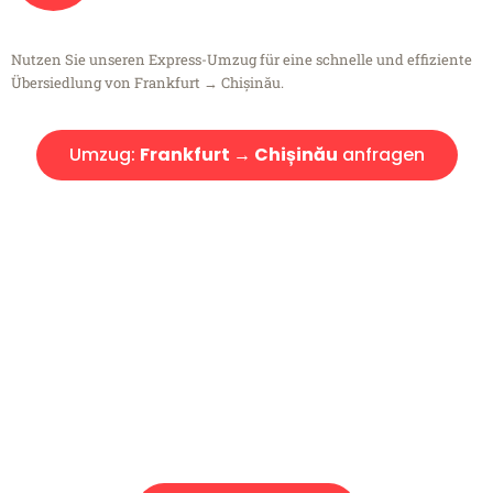
Nutzen Sie unseren Express-Umzug für eine schnelle und effiziente
Übersiedlung von Frankfurt → Chișinău.
Umzug:
Frankfurt → Chișinău
anfragen
Kostenlose Beratung!
Sie haben Fragen?
Sie haben Fragen zu Ihrem Transport oder benötigen eine Beratung
bezüglich Ihres Umzug?
Rufen Sie uns gerne an, unser Team aus Experten freut sich, Ihnen
kostenlos weiterzuhelfen!