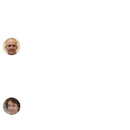
"Erste Klasse! Ein großes Dankeschön
an das gesamte Team von Lange
Umzugsservice für ihren
außergewöhnlichen Service!"
Frederik F.
Umzug in Frankfurt
"Besser hätte ich mir den Umzug von
Frankfurt nach Wien nicht vorstellen
können - DANKE!"
Maria W
Umzug von Frankfurt nach Wien
"Mein Klavier kam in unter 24 Stunden