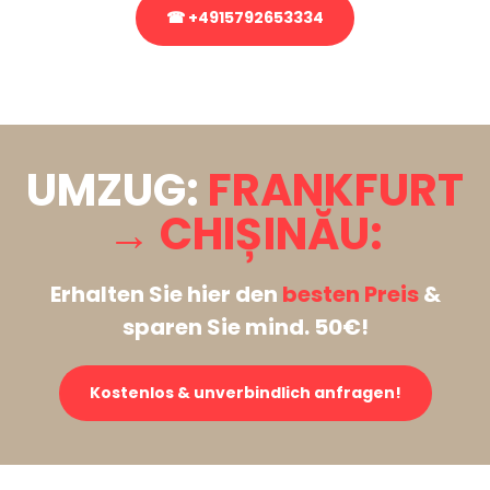
☎ +4915792653334
Stattdessen eine unverbindliche Anfrage senden
UMZUG:
FRANKFURT
→ CHIȘINĂU:
Erhalten Sie hier den
besten Preis
&
sparen Sie mind. 50€!
Kostenlos & unverbindlich anfragen!