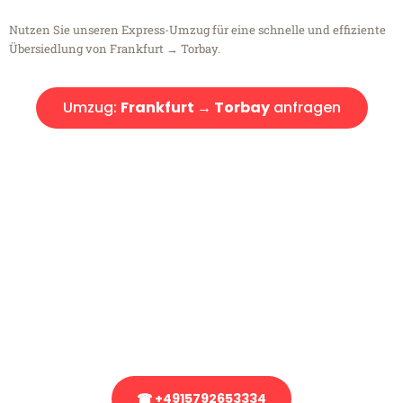
Nutzen Sie unseren Express-Umzug für eine schnelle und effiziente
Übersiedlung von Frankfurt → Torbay.
Umzug:
Frankfurt → Torbay
anfragen
Kostenlose Beratung!
Sie haben Fragen?
Sie haben Fragen zu Ihrem Transport oder benötigen eine Beratung
bezüglich Ihres Umzug?
Rufen Sie uns gerne an, unser Team aus Experten freut sich, Ihnen
kostenlos weiterzuhelfen!
☎ +4915792653334