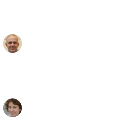
an das gesamte Team von Lange
Umzugsservice für ihren
außergewöhnlichen Service!"
Frederik F.
Umzug in Frankfurt
"Besser hätte ich mir den Umzug von
Frankfurt nach Wien nicht vorstellen
können - DANKE!"
Maria W
Umzug von Frankfurt nach Wien
"Mein Klavier kam in unter 24 Stunden