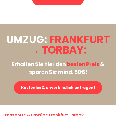
Stattdessen eine unverbindliche Anfrage senden
UMZUG:
FRANKFURT
→ TORBAY:
Erhalten Sie hier den
besten Preis
&
sparen Sie mind. 50€!
Kostenlos & unverbindlich anfragen!
Transporte & Umzüge Frankfurt Torbay