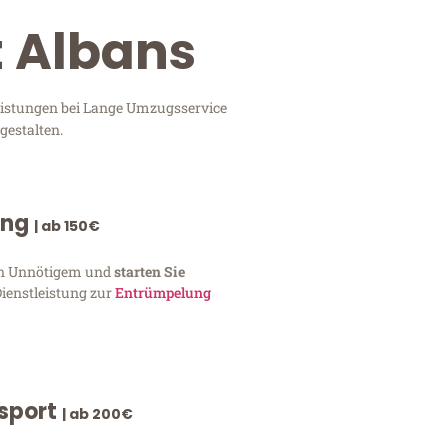
t Albans
leistungen bei Lange Umzugsservice
gestalten.
ung
| ab 150€
von Unnötigem und
starten Sie
Dienstleistung zur
Entrümpelung
nsport
| ab 200€