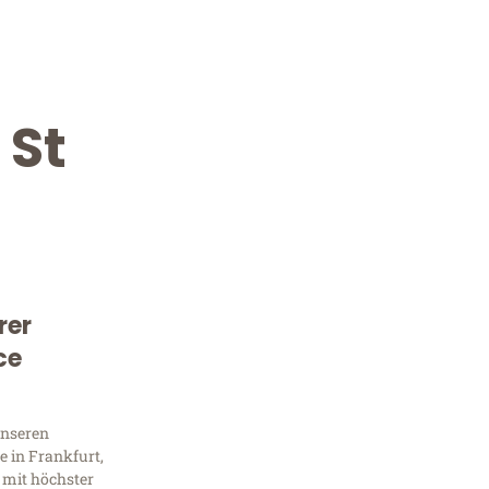
 St
rer
Kostenlose Beratung!
ce
Sie 
unseren
Frag
 in Frankfurt,
 mit höchster