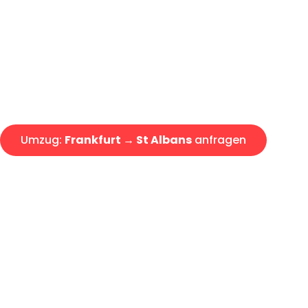
Express-Abwicklung in unter 2
Über 15 Jahre Erfahrung mit 
Angebot erhalten in unter 30 
Umzug:
Frankfurt → St Albans
anfragen
Alle Umzugsanfragen sind zu 100% kostenlos & unverbind