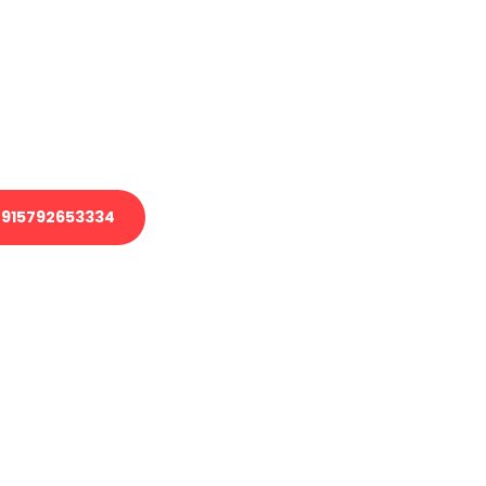
 Transport oder benötigen eine
 Umzug?
ser Team aus Experten freut sich,
elfen!
915792653334
nverbindliche Anfrage senden