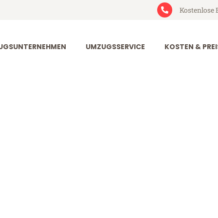
Kostenlose 
UGSUNTERNEHMEN
UMZUGSSERVICE
KOSTEN & PREI
rt St Albans
Albans (ab 199€)