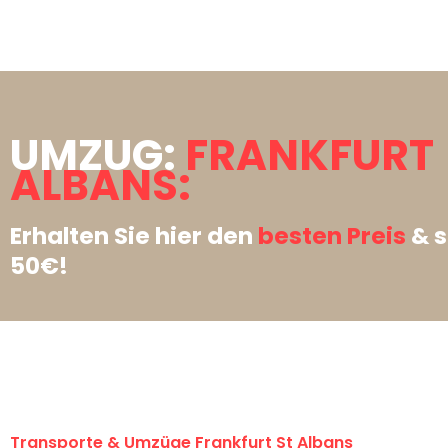
UMZUG:
FRANKFURT 
ALBANS:
Erhalten Sie hier den
besten Preis
& s
50€!
Transporte & Umzüge Frankfurt St Albans