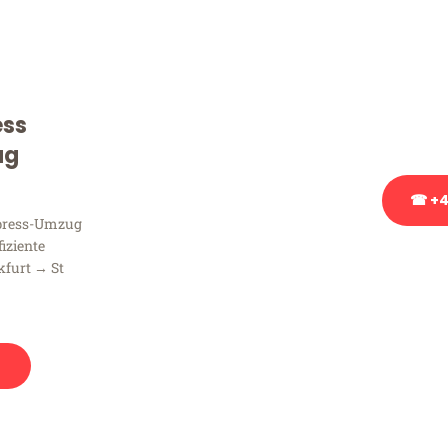
Sie haben Fragen zu Ihrem
Beratung bezüglich Ihres
Rufen Sie uns gerne an, un
ess
Ihnen kostenlos weiterzuh
ug
☎ +4
xpress-Umzug
fiziente
Stattdessen eine u
kfurt → St
n