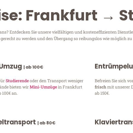
se: Frankfurt → S
ns? Entdecken Sie unsere vielfältigen und kosteneffizienten Dienst
en gerecht zu werden und den Übergang so reibungslos wie möglich zu 
 Umzug
Entrümpel
| ab 100€
für
Studierende
oder den Transport weniger
Befreien Sie sich 
ände bieten wir
Mini-Umzüge
in Frankfurt
frisch
mit unserer 
 100€ an.
ab 150€.
ltransport
Klaviertra
| ab 80€