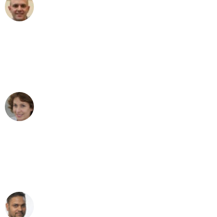
Frederik F.
Umzug in Frankfurt
"Besser hätte ich mir den Umzug von
Frankfurt nach Wien nicht vorstellen
können - DANKE!"
Maria W
Umzug von Frankfurt nach Wien
"Mein Klavier kam in unter 24 Stunden
ohne einen Kratzer an - ein
erstklassiger Service!"
Ümit Y.
Klaviertransport in Frankfurt