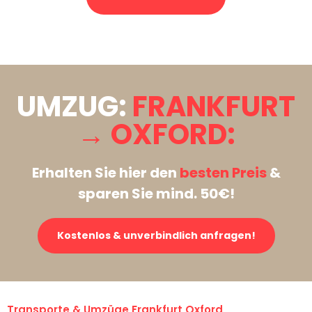
Stattdessen eine unverbindliche Anfrage senden
UMZUG:
FRANKFURT
→ OXFORD:
Erhalten Sie hier den
besten Preis
&
sparen Sie mind. 50€!
Kostenlos & unverbindlich anfragen!
Transporte & Umzüge Frankfurt Oxford