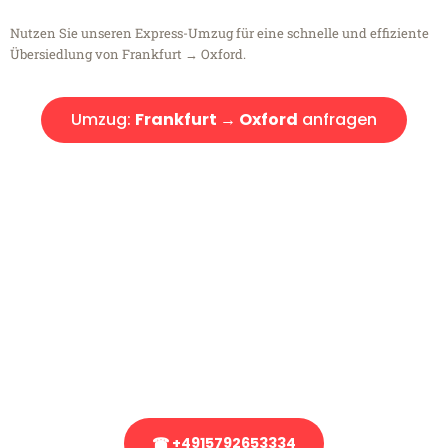
Nutzen Sie unseren Express-Umzug für eine schnelle und effiziente
Übersiedlung von Frankfurt → Oxford.
Umzug:
Frankfurt → Oxford
anfragen
Kostenlose Beratung!
Sie haben Fragen?
Sie haben Fragen zu Ihrem Transport oder benötigen eine Beratung
bezüglich Ihres Umzug?
Rufen Sie uns gerne an, unser Team aus Experten freut sich, Ihnen
kostenlos weiterzuhelfen!
☎ +4915792653334