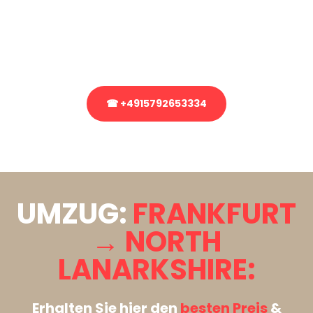
Sie haben Fragen zu Ihrem Transport oder benötigen eine Beratung
bezüglich Ihres Umzug?
Rufen Sie uns gerne an, unser Team aus Experten freut sich, Ihnen
kostenlos weiterzuhelfen!
☎ +4915792653334
Stattdessen eine unverbindliche Anfrage senden
UMZUG:
FRANKFURT
→ NORTH
LANARKSHIRE:
Erhalten Sie hier den
besten Preis
&