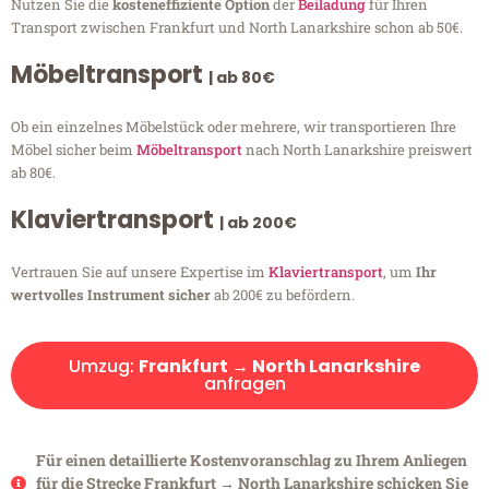
Nutzen Sie die
kosteneffiziente Option
der
Beiladung
für Ihren
Transport zwischen Frankfurt und North Lanarkshire schon ab 50€.
Möbeltransport
| ab 80€
Ob ein einzelnes Möbelstück oder mehrere, wir transportieren Ihre
Möbel sicher beim
Möbeltransport
nach North Lanarkshire preiswert
ab 80€.
Klaviertransport
| ab 200€
Vertrauen Sie auf unsere Expertise im
Klaviertransport
, um
Ihr
wertvolles Instrument sicher
ab 200€ zu befördern.
Umzug:
Frankfurt → North Lanarkshire
anfragen
Für einen detaillierte Kostenvoranschlag zu Ihrem Anliegen
für die Strecke Frankfurt → North Lanarkshire schicken Sie