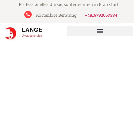
Professionelles Umzugsunternehmen in Frankfurt
Kostenlose Beratung:
+4915792653334
Lange Umzugsservice aus Frankfurt
Umzug Frankfurt North
Lanarkshire
Günstiger Umzug Frankfurt North
Lanarkshire (ab 199€)
Express-Abwicklung in unter 24 Stunden!
Über 15 Jahre Erfahrung mit Umzügen!