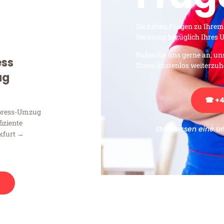
Sie haben Fragen zu Ihrem
Beratung bezüglich Ihres
Rufen Sie uns gerne an, un
ess
Ihnen kostenlos weiterzuh
ug
☎ +4
xpress-Umzug
fiziente
Stattdessen eine u
kfurt →