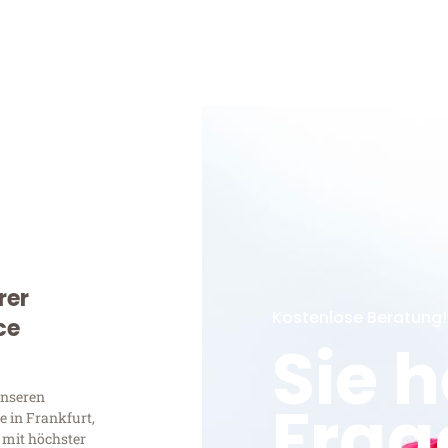
rer
Kostenlose Beratung!
ce
Sie 
unseren
Frag
 in Frankfurt,
 mit höchster