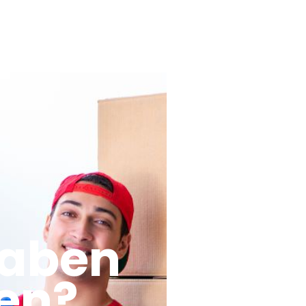
haben
en?