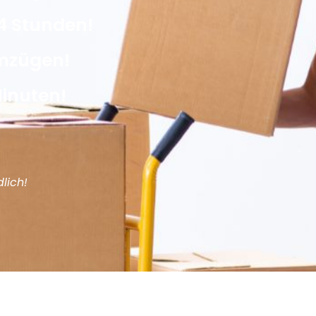
4 Stunden!
Umzügen!
Minuten!
lich!