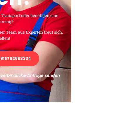
 Transport oder benötigen eine
 Umzug?
ser Team aus Experten freut sich,
elfen!
915792653334
nverbindliche Anfrage senden