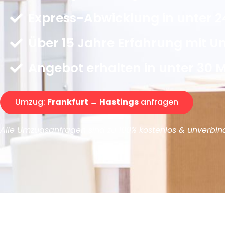
Express-Abwicklung in unter 2
Über 15 Jahre Erfahrung mit 
Angebot erhalten in unter 30 
Umzug:
Frankfurt → Hastings
anfragen
Alle Umzugsanfragen sind zu 100% kostenlos & unverbind