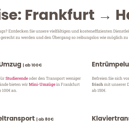
ise: Frankfurt → H
s? Entdecken Sie unsere vielfältigen und kosteneffizienten Dienstl
en gerecht zu werden und den Übergang so reibungslos wie möglich zu 
 Umzug
Entrümpel
| ab 100€
für
Studierende
oder den Transport weniger
Befreien Sie sich 
ände bieten wir
Mini-Umzüge
in Frankfurt
frisch
mit unserer 
 100€ an.
ab 150€.
ltransport
Klaviertra
| ab 80€