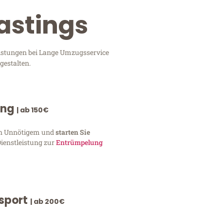
astings
eistungen bei Lange Umzugsservice
gestalten.
ung
| ab 150€
von Unnötigem und
starten Sie
Dienstleistung zur
Entrümpelung
nsport
| ab 200€