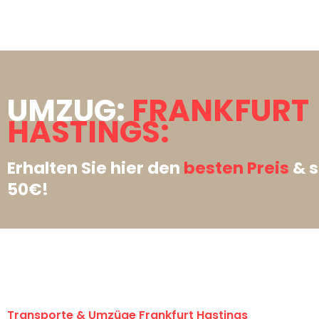
UMZUG:
FRANKFURT
HASTINGS:
Erhalten Sie hier den
besten Preis
& s
50€!
Transporte & Umzüge Frankfurt Hastings