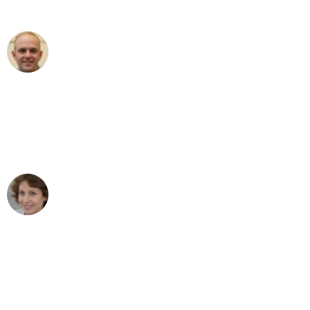
außergewöhnlichen Service!"
Frederik F.
Umzug in Frankfurt
"Besser hätte ich mir den Umzug von
Frankfurt nach Wien nicht vorstellen
können - DANKE!"
Maria W
Umzug von Frankfurt nach Wien
"Mein Klavier kam in unter 24 Stunden
ohne einen Kratzer an - ein
erstklassiger Service!"