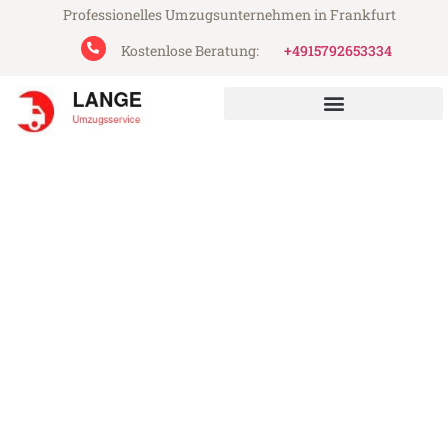
Professionelles Umzugsunternehmen in Frankfurt
Kostenlose Beratung:
+4915792653334
Lange Umzugsservice aus Frankfurt
Umzug Frankfurt
Birmingham
Günstiger Umzug Frankfurt Birmingham
(ab 199€)
Express-Abwicklung in unter 24 Stunden!
Über 15 Jahre Erfahrung mit Umzügen!