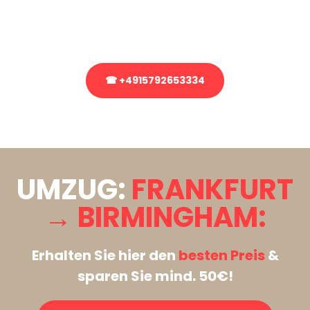
Rufen Sie uns gerne an, unser Team aus Experten freut sich, Ihnen
kostenlos weiterzuhelfen!
☎ +4915792653334
Stattdessen eine unverbindliche Anfrage senden
UMZUG:
FRANKFURT
→ BIRMINGHAM:
Erhalten Sie hier den
besten Preis
&
sparen Sie mind. 50€!