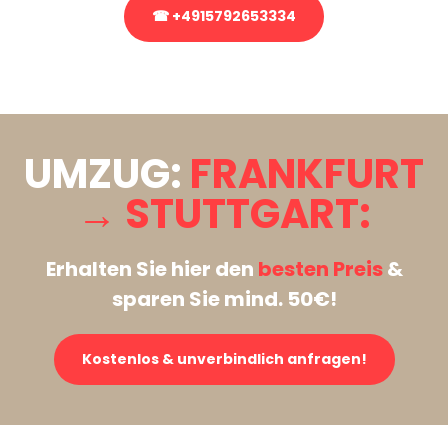
☎ +4915792653334
Stattdessen eine unverbindliche Anfrage senden
UMZUG:
FRANKFURT
→ STUTTGART:
Erhalten Sie hier den
besten Preis
&
sparen Sie mind. 50€!
Kostenlos & unverbindlich anfragen!