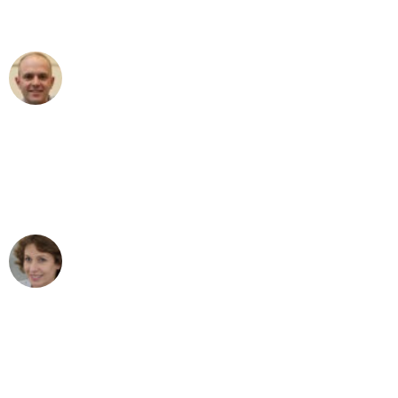
außergewöhnlichen Service!"
Frederik F.
Umzug in Frankfurt
"Besser hätte ich mir den Umzug von
Frankfurt nach Wien nicht vorstellen
können - DANKE!"
Maria W
Umzug von Frankfurt nach Wien
"Mein Klavier kam in unter 24 Stunden
ohne einen Kratzer an - ein
erstklassiger Service!"