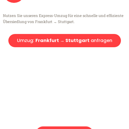
Nutzen Sie unseren Express-Umzug für eine schnelle und effiziente
Übersiedlung von Frankfurt → Stuttgart.
Umzug:
Frankfurt → Stuttgart
anfragen
Kostenlose Beratung!
Sie haben Fragen?
Sie haben Fragen zu Ihrem Transport oder benötigen eine Beratung
bezüglich Ihres Umzug?
Rufen Sie uns gerne an, unser Team aus Experten freut sich, Ihnen
kostenlos weiterzuhelfen!