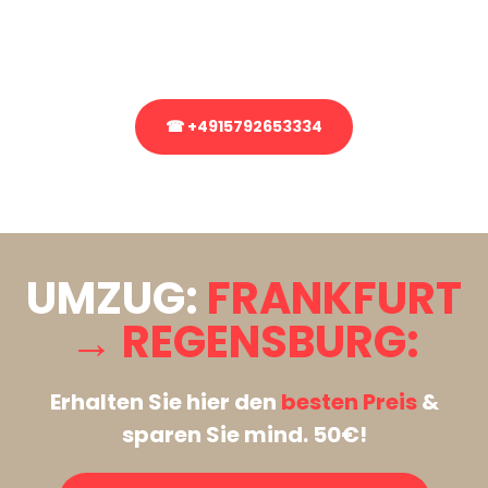
Rufen Sie uns gerne an, unser Team aus Experten freut sich, Ihnen
kostenlos weiterzuhelfen!
☎ +4915792653334
Stattdessen eine unverbindliche Anfrage senden
UMZUG:
FRANKFURT
→ REGENSBURG:
Erhalten Sie hier den
besten Preis
&
sparen Sie mind. 50€!