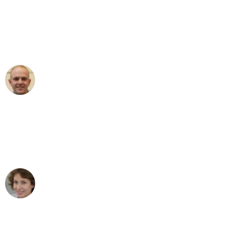
"Erste Klasse! Ein großes Dankeschön
an das gesamte Team von Lange
Umzugsservice für ihren
außergewöhnlichen Service!"
Frederik F.
Umzug in Frankfurt
"Besser hätte ich mir den Umzug von
Frankfurt nach Wien nicht vorstellen
können - DANKE!"
Maria W
Umzug von Frankfurt nach Wien
"Mein Klavier kam in unter 24 Stunden