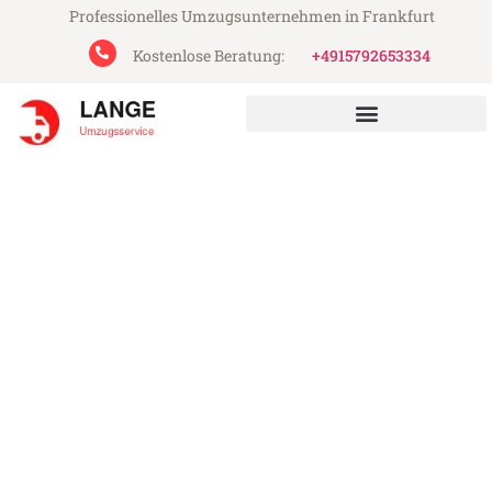
Professionelles Umzugsunternehmen in Frankfurt
Kostenlose Beratung:
+4915792653334
Lange Umzugsservice aus Frankfurt
Umzug Frankfurt
Magdeburg
Günstiger Umzug Frankfurt Magdeburg
(ab 199€)
Express-Abwicklung in unter 24 Stunden!
Über 15 Jahre Erfahrung mit Umzügen!