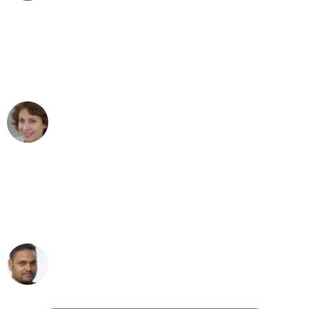
"Besser hätte ich mir den Umzug von
Frankfurt nach Wien nicht vorstellen
können - DANKE!"
Maria W
Umzug von Frankfurt nach Wien
"Mein Klavier kam in unter 24 Stunden
ohne einen Kratzer an - ein
erstklassiger Service!"
Ümit Y.
Klaviertransport in Frankfurt