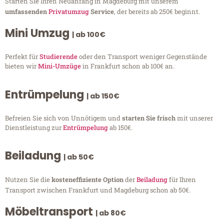
Starten Sie Ihren Neuanfang in Magdeburg mit unserem
umfassenden
Privatumzug
Service
, der bereits ab 250€ beginnt.
Mini Umzug
| ab 100€
Perfekt für
Studierende
oder den Transport weniger Gegenstände
bieten wir
Mini-Umzüge
in Frankfurt schon ab 100€ an.
Entrümpelung
| ab 150€
Befreien Sie sich von Unnötigem und
starten Sie frisch
mit unserer
Dienstleistung zur
Entrümpelung
ab 150€.
Beiladung
| ab 50€
Nutzen Sie die
kosteneffiziente Option
der
Beiladung
für Ihren
Transport zwischen Frankfurt und Magdeburg schon ab 50€.
Möbeltransport
| ab 80€