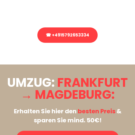
Rufen Sie uns gerne an, unser Team aus Experten freut sich, Ihnen
kostenlos weiterzuhelfen!
☎ +4915792653334
Stattdessen eine unverbindliche Anfrage senden
UMZUG:
FRANKFURT
→ MAGDEBURG:
Erhalten Sie hier den
besten Preis
&
sparen Sie mind. 50€!