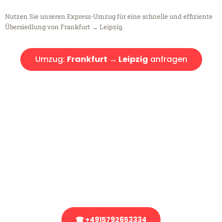
Nutzen Sie unseren Express-Umzug für eine schnelle und effiziente
Übersiedlung von Frankfurt → Leipzig.
Umzug:
Frankfurt → Leipzig
anfragen
Kostenlose Beratung!
Sie haben Fragen?
Sie haben Fragen zu Ihrem Transport oder benötigen eine Beratung
bezüglich Ihres Umzug?
Rufen Sie uns gerne an, unser Team aus Experten freut sich, Ihnen
kostenlos weiterzuhelfen!
☎ +4915792653334