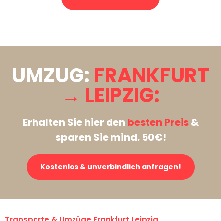
Stattdessen eine unverbindliche Anfrage senden
UMZUG:
FRANKFURT
→ LEIPZIG:
Erhalten Sie hier den
besten Preis
&
sparen Sie mind. 50€!
Kostenlos & unverbindlich anfragen!
Transporte & Umzüge Frankfurt Leipzig