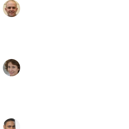
Frederik F.
Umzug in Frankfurt
"Besser hätte ich mir den Umzug von
Frankfurt nach Wien nicht vorstellen
können - DANKE!"
Maria W
Umzug von Frankfurt nach Wien
"Mein Klavier kam in unter 24 Stunden
ohne einen Kratzer an - ein
erstklassiger Service!"
Ümit Y.