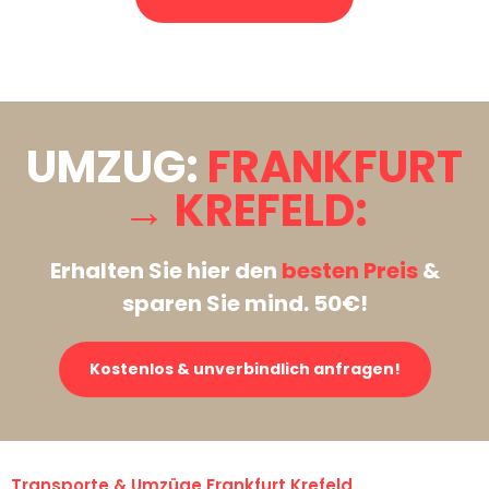
Stattdessen eine unverbindliche Anfrage senden
UMZUG:
FRANKFURT
→ KREFELD:
Erhalten Sie hier den
besten Preis
&
sparen Sie mind. 50€!
Kostenlos & unverbindlich anfragen!
Transporte & Umzüge Frankfurt Krefeld