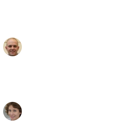
an das gesamte Team von Lange
Umzugsservice für ihren
außergewöhnlichen Service!"
Frederik F.
Umzug in Frankfurt
"Besser hätte ich mir den Umzug von
Frankfurt nach Wien nicht vorstellen
können - DANKE!"
Maria W
Umzug von Frankfurt nach Wien
"Mein Klavier kam in unter 24 Stunden