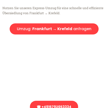
Nutzen Sie unseren Express-Umzug für eine schnelle und effiziente
Übersiedlung von Frankfurt → Krefeld.
Umzug:
Frankfurt → Krefeld
anfragen
Kostenlose Beratung!
Sie haben Fragen?
Sie haben Fragen zu Ihrem Transport oder benötigen eine Beratung
bezüglich Ihres Umzug?
Rufen Sie uns gerne an, unser Team aus Experten freut sich, Ihnen
kostenlos weiterzuhelfen!
☎ +4915792653334