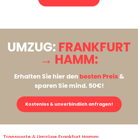
Stattdessen eine unverbindliche Anfrage senden
UMZUG:
FRANKFURT
→ HAMM:
Erhalten Sie hier den
besten Preis
&
sparen Sie mind. 50€!
Kostenlos & unverbindlich anfragen!
Transporte & Umzüge Frankfurt Hamm