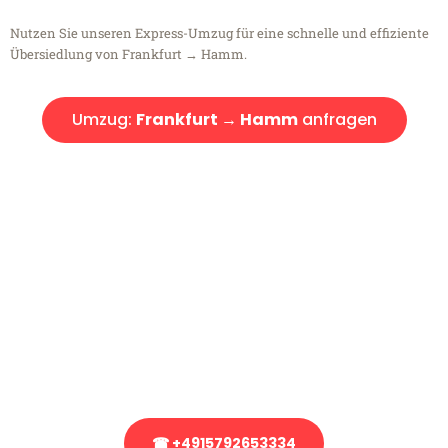
Nutzen Sie unseren Express-Umzug für eine schnelle und effiziente
Übersiedlung von Frankfurt → Hamm.
Umzug:
Frankfurt → Hamm
anfragen
Kostenlose Beratung!
Sie haben Fragen?
Sie haben Fragen zu Ihrem Transport oder benötigen eine Beratung
bezüglich Ihres Umzug?
Rufen Sie uns gerne an, unser Team aus Experten freut sich, Ihnen
kostenlos weiterzuhelfen!
☎ +4915792653334