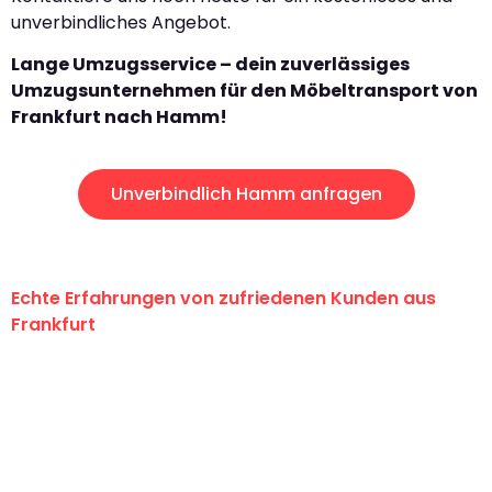
unverbindliches Angebot.
Lange Umzugsservice – dein zuverlässiges
Umzugsunternehmen für den Möbeltransport von
Frankfurt nach Hamm!
Unverbindlich Hamm anfragen
Echte Erfahrungen von zufriedenen Kunden aus
Frankfurt
"Erste Klasse! Ein großes Dankeschön
an das gesamte Team von Lange
Umzugsservice für ihren
außergewöhnlichen Service!"