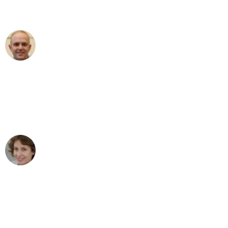
außergewöhnlichen Service!"
Frederik F.
Umzug in Frankfurt
"Besser hätte ich mir den Umzug von
Frankfurt nach Wien nicht vorstellen
können - DANKE!"
Maria W
Umzug von Frankfurt nach Wien
"Mein Klavier kam in unter 24 Stunden
ohne einen Kratzer an - ein
erstklassiger Service!"