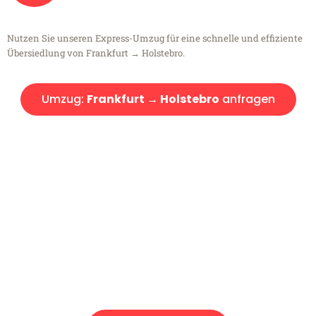
Nutzen Sie unseren Express-Umzug für eine schnelle und effiziente
Übersiedlung von Frankfurt → Holstebro.
Umzug:
Frankfurt → Holstebro
anfragen
Kostenlose Beratung!
Sie haben Fragen?
Sie haben Fragen zu Ihrem Transport oder benötigen eine Beratung
bezüglich Ihres Umzug?
Rufen Sie uns gerne an, unser Team aus Experten freut sich, Ihnen
kostenlos weiterzuhelfen!