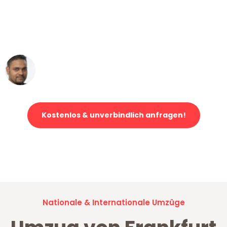
"Mein Klavier kam in unter 24 Stunden
ohne einen Kratzer an - ein
erstklassiger Service!"
Ümit Y.
Klaviertransport in Frankfurt
Kostenlos & unverbindlich anfragen!
Jetzt anfragen und der nächste glückliche Kunde werden. Alle
Umzugsanfragen sind zu
100% kostenlos & unverbindlich!
Nationale & Internationale Umzüge