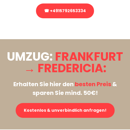
☎ +4915792653334
Stattdessen eine unverbindliche Anfrage senden
UMZUG:
FRANKFURT
→ FREDERICIA:
Erhalten Sie hier den
besten Preis
&
sparen Sie mind. 50€!
Kostenlos & unverbindlich anfragen!