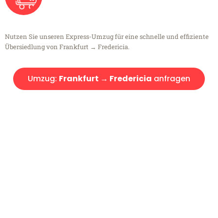
Nutzen Sie unseren Express-Umzug für eine schnelle und effiziente
Übersiedlung von Frankfurt → Fredericia.
Umzug:
Frankfurt → Fredericia
anfragen
Kostenlose Beratung!
Sie haben Fragen?
Sie haben Fragen zu Ihrem Transport oder benötigen eine Beratung
bezüglich Ihres Umzug?
Rufen Sie uns gerne an, unser Team aus Experten freut sich, Ihnen
kostenlos weiterzuhelfen!