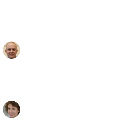
"Erste Klasse! Ein großes Dankeschön
an das gesamte Team von Lange
Umzugsservice für ihren
außergewöhnlichen Service!"
Frederik F.
Umzug in Frankfurt
"Besser hätte ich mir den Umzug von
Frankfurt nach Wien nicht vorstellen
können - DANKE!"
Maria W
Umzug von Frankfurt nach Wien